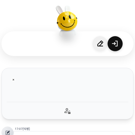
17:07
[익명]