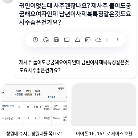
귀인이없는데 사주괜찮나요? 제사주 풀이도궁
굼해요여자인데 남편이사제복특징같은것도요
사주좋은건가요?
제사주 풀이도궁굼해요여자인데 남편이사제복특징같은것
도요사주좋은건가요?
사주는 살 귀인 이런로 보는게 아닙니다
고집 대단 하시네요
철저하고 많이 따지고
남의식도 많이 하고
재물운은 좋아요
장사하면 잘할 겁니다,.,,너무 철저 해서 스스로가 피곤 하긴
창원대 수시 .. 창원대를 목표로 하고 있는 09년생입니다 지금 제 내신이 
아이폰 16, 16프로 케이스 호환
할건데..