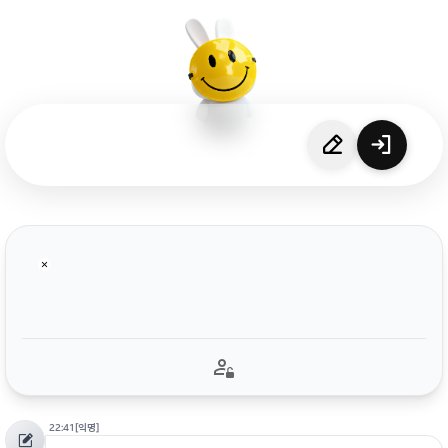
22:41
[익명]